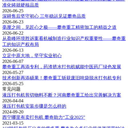
准化铸就硬核品质
2026-06-25
深耕售后坚守初心 三年稳运见证攀奇品质
2026-06-23
毫厘之间，见匠心之极——攀奇重工精密加工的精益之道
2026-06-22
从盈峰环境胜诉案看机械制造行业知识产权重要性——攀奇重
工的知识产权布局
2026-06-13
立足中原大地，坚守实业初心
2026-06-07
攀奇重工再添专利，药渣挤水打包机赋能中医药厂绿色发展
2026-05-27
技术创新再添硕果！攀奇重工斩获废旧吨袋脱水打包机专利
2026-05-25
常见问题
液压打包机剪切物料不断？河南攀奇重工给出完善解决方案
2026-04-04
液压打包机安装步骤是怎么样的
2024-09-20
西宁哪里有卖打包机 攀奇助力“工业2025”
2021-03-15