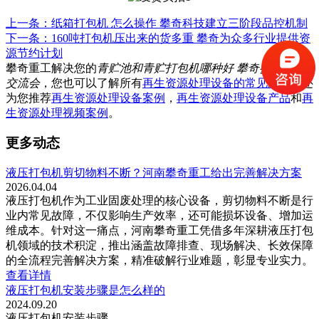
上一条：纸箱打包机 怎么操作 攀奇科技建立三阶段品控机制
下一条：160吨打包机压出来的货多重 攀奇为众多行业提供资
源节约计划
攀奇重工解决您的
青贮池和青贮打包机哪种好 攀奇参加行业
交流会
，您也可以了解所有
再生资源处理设备的常见问题
，还
为您推荐
再生资源处理设备案例
，
再生资源处理设备产品
和
再
生资源处理视频案例
。
更多动态
液压打包机剪切物料不断？河南攀奇重工给出完善解决方案
2026.04.04
液压打包机作为工业固废处理的核心设备，剪切物料不断是行
业内常见故障，不仅影响生产效率，还可能损坏设备、增加运
维成本。针对这一痛点，河南攀奇重工凭借多年深耕液压打包
机领域的技术积淀，推出涵盖故障排查、现场解决、长效保障
的全流程完善解决方案，精准破解行业难题，彰显专业实力。
查看详情
液压打包机安装步骤是怎么样的
2024.09.20
液压打包机安装步骤