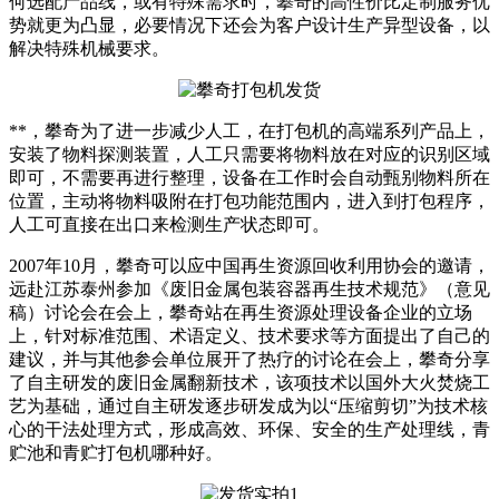
何选配产品线，或有特殊需求时，攀奇的高性价比定制服务优
势就更为凸显，必要情况下还会为客户设计生产异型设备，以
解决特殊机械要求。
**，攀奇为了进一步减少人工，在打包机的高端系列产品上，
安装了物料探测装置，人工只需要将物料放在对应的识别区域
即可，不需要再进行整理，设备在工作时会自动甄别物料所在
位置，主动将物料吸附在打包功能范围内，进入到打包程序，
人工可直接在出口来检测生产状态即可。
2007年10月，攀奇可以应中国再生资源回收利用协会的邀请，
远赴江苏泰州参加《废旧金属包装容器再生技术规范》（意见
稿）讨论会在会上，攀奇站在再生资源处理设备企业的立场
上，针对标准范围、术语定义、技术要求等方面提出了自己的
建议，并与其他参会单位展开了热疗的讨论在会上，攀奇分享
了自主研发的废旧金属翻新技术，该项技术以国外大火焚烧工
艺为基础，通过自主研发逐步研发成为以“压缩剪切”为技术核
心的干法处理方式，形成高效、环保、安全的生产处理线，青
贮池和青贮打包机哪种好。