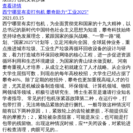
查看详情
西宁哪里有卖打包机 攀奇助力“工业2025”
2021.03.15
西宁哪里有卖打包机，为全面贯彻党和国家的十九大精神，以
总书记的新时代中国特色社会主义思想为知道，攀奇科技始终
坚持绿色发展理念，紧跟国家的振兴战略、“一带一路”规
划、“国家2025”计划等，立足河南向全国、全球延伸业务，重
点推进城市垃圾、工业生产垃圾再循环回收设备的设计与研
发，着力打造城市环保回收网络的核心工程，进一步促进资源
循环利用和生态环境建设，为国家的青山绿水做贡献。 河南
攀奇重视人才培养，从成立之初就建立了人才战略。从企业内
大学生屈指可数，到现在的每年高校校招，大学生已经占据了
攀奇46%。除了定期的校招外，攀奇也更加重视高端人才的引
进，尤其是机械设备制造领域、环保领域、计算机领域、物联
网领域等领域，积极引进研究生、博士生甚至是邀请行业知名
学者指导。 常见的打包机张紧器故障第二种，在运行中，打
包带打滑，无法将物品紧致的进行捆扎。一般导致这种情况可
能有以下两种原因，1，紧致轮上的齿轮被磨损，不能提供应
有的摩擦力；2，紧轮被杂质阻塞，可能是灰尘，也可能是打
包带的残留物。出现这种情况时候，应**关闭设备，对紧轮进
行检查清理，肉眼可见的...