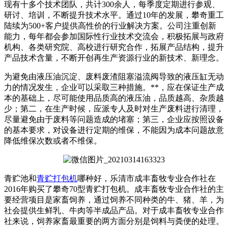
现有十多个技术团队，共计300余人，每季度定期进行参观、
研讨、培训，不断提升技术水平。通过10年的发展，攀奇重工
陆续为500+客户提供高性价的行业解决方案。公司注重创新
能力，每年都会参加国际性行业技术交流会，积极拓展与政府
机构、各类研究院、高校进行研究合作，拓展产品结构，提升
产品技术含量，不断开创再生产资源行业的新技术、新理念。
为避免由液压油沉淀、废料废渣阻塞溢流阀导致的液压缸无动
力的情况发生，企业可以采取三种措施。**，应在保证生产成
本的基础上，尽可能使用品质高的液压油，品质越高、杂质越
少；第二，在生产时候，应派专人及时对生产废料进行清理，
尽量避免由于废料等问题造成的堵塞；第三，企业应按照设备
的基本要求，对设备进行定期的维保，不能因为成本问题故意
降低维保次数或者不维保。
青贮池和
青贮打包机
哪种好，乐清市成丰畜牧专业合作社在
2016年购买了攀奇70型青贮打包机。成丰畜牧专业合作社的主
要经营项目是家畜饲养，通过饲养不同种类的牛、猪、羊，为
社会提供生鲜乳、牛肉等半成品产品。对于成丰畜牧专业合作
社来说，饲养家畜最重要的两方面分别是饲料与粪便的处理。