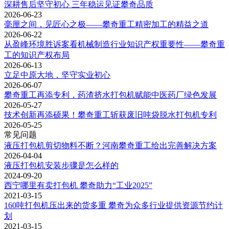
深耕售后坚守初心 三年稳运见证攀奇品质
2026-06-23
毫厘之间，见匠心之极——攀奇重工精密加工的精益之道
2026-06-22
从盈峰环境胜诉案看机械制造行业知识产权重要性——攀奇重
工的知识产权布局
2026-06-13
立足中原大地，坚守实业初心
2026-06-07
攀奇重工再添专利，药渣挤水打包机赋能中医药厂绿色发展
2026-05-27
技术创新再添硕果！攀奇重工斩获废旧吨袋脱水打包机专利
2026-05-25
常见问题
液压打包机剪切物料不断？河南攀奇重工给出完善解决方案
2026-04-04
液压打包机安装步骤是怎么样的
2024-09-20
西宁哪里有卖打包机 攀奇助力“工业2025”
2021-03-15
160吨打包机压出来的货多重 攀奇为众多行业提供资源节约计
划
2021-03-15