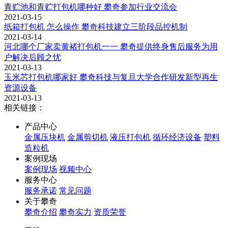
青贮池和青贮打包机哪种好 攀奇参加行业交流会
2021-03-15
纸箱打包机 怎么操作 攀奇科技建立三阶段品控机制
2021-03-14
河北哪个厂家卖黄褚打包机一一 攀奇提供终身售后服务为用
户解决后顾之忧
2021-03-13
玉米芯打包机哪家好 攀奇科技与复旦大学合作研发新型再生
资源设备
2021-03-13
相关链接：
产品中心
金属压块机
金属剪切机
液压打包机
循环经济设备
塑料
造粒机
案例现场
案例现场
视频中心
服务中心
服务承诺
常见问题
关于攀奇
攀奇介绍
攀奇实力
资质荣誉