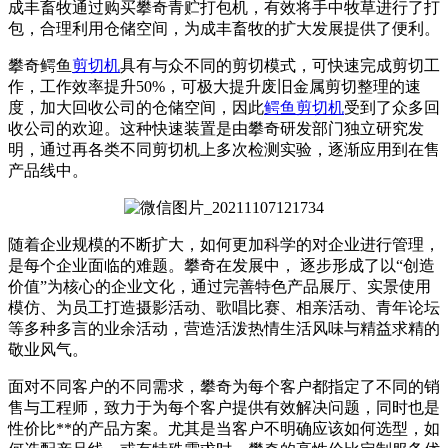
成丰畜牧通过购买攀奇青贮打包机，有效将手中牧草进行了打
包，合理利用仓储空间，为成丰畜牧的扩大发展提供了便利。
攀奇鳄鱼
剪切机
具有与众不同的剪切模式，可快速完成剪切工
作，工作效率提升50%，可极大提升废旧金属剪切整理的速
度，加大回收公司的仓储空间，因此
鳄鱼剪切机
受到了众多回
收公司的欢迎。这种快速装置是由攀奇研发部门独立研究发
明，通过再各类不同剪切机上多次检测实验，逐渐应用到在售
产品线中。
随着企业规模的不断扩大，如何更加科学的对企业进行管理，
是每个企业面临的难题。攀奇在发展中， 逐步形成了以“创造
价值”为核心的企业文化，通过完善特色产品展厅、实景使用
模仿、为员工打造摄影活动、歌唱比赛、相亲活动、青年论坛
等多种多言的业余活动，营造活泼热情生活风味与精益求精的
敬业风气。
面对不同客户的不同需求，攀奇为每个客户都指定了不同的销
售与工程师，致力于为每个客户提供有效解决问题，同时也是
性价比**的产品方案。尤其是当客户不明确应该如何选型，如