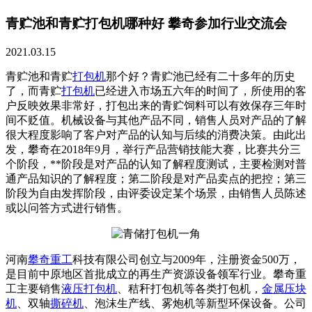
青贮池和青贮打包机哪种好 攀奇参加行业交流会
2021.03.15
青贮池和青贮
打包机
那个好？青贮池已经有二十多年的历史
了，而青贮
打包机
已经进入市场五六年的时间了，所使用的客
户反映效果非常好，打包出来的青贮饲料可以有效保存三年时
间不贬值。机械设备与其他产品不同，销售人员对产品的了解
很大程度影响了客户对产品的认知与后续的消费决策。由此出
发，攀奇在2018年9月，举行产品营销技能大赛，比赛共分三
个阶段，**阶段是对产品的认知了解程度测试，主要检测对普
通产品知识的了解程度；第二阶段是对产品卖点的把控；第三
阶段为自由发挥阶段，由评委设定某个场景，由销售人员陈述
或以问答方式进行销售。
河南
攀奇重工
科技有限公司创立与2009年，注册资金500万，
是目前中原地区首批成立的再生产资源设备领军行业。攀奇重
工主要销售
液压打包机
、秸秆打包机等各类打包机，
金属压块
机
、双轴
撕碎机
、泡沫生产线、雾炮机等新型环保设备。公司