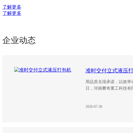
了解更多
了解更多
企业动态
准时交付立式液压
用品质兑现承诺，以效率
日，河南攀奇重工科技有
液压打包机准时完成生产
户，再次以实际行动诠释
2026-07-30
同、守信用、抓节点、保
实力。