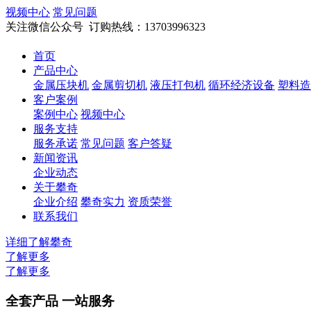
视频中心
常见问题
关注微信公众号
订购热线：13703996323
首页
产品中心
金属压块机
金属剪切机
液压打包机
循环经济设备
塑料造
客户案例
案例中心
视频中心
服务支持
服务承诺
常见问题
客户答疑
新闻资讯
企业动态
关于攀奇
企业介绍
攀奇实力
资质荣誉
联系我们
详细了解攀奇
了解更多
了解更多
全套产品
一站服务