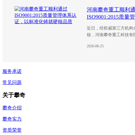
河南攀奇重工顺利
ISO9001:2015质
证，以标准化铸就
近日，经权威第三方机构
核，河南攀奇重工科技有
ISO9001:2015质量管
2026-06-25
份国际权威认证，是行业
量管理能力的官方认可，
年坚守“品质为先”发展理
碑。
服务承诺
常见问题
关于攀奇
攀奇介绍
攀奇实力
资质荣誉