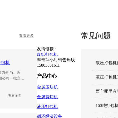
常见问题
查看更多
友情链接：
废纸打包机
攀奇24小时销售热线
打包机
15803851611
诠释担当。近
产品中心
液压打包机
限公司一批立式
，并按期交付客
金属压块机
了攀奇重工"重合
西宁哪里有卖
交付"的硬核制造
查看详情
金属剪切机
液压打包机
循环经济设备