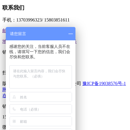
联系我们
手机：13703996323/ 15803851611
邮箱：1561647141@qq.com
请您留言
地址：河南郑州市荥阳郑上路庙王路
感谢您的关注，当前客服人员不在
线，请填写一下您的信息，我们会
销售热线：15803851611
尽快和您联系。
扫码加好友
版权所有：河南攀奇重工科技有限公司
豫ICP备19038576号-1
网站地图
在线咨询
销售热线
15515967306
微信