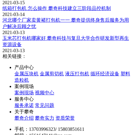
2021-03-15
纸箱打包机 怎么操作 攀奇科技建立三阶段品控机制
2021-03-14
河北哪个厂家卖黄褚打包机一一 攀奇提供终身售后服务为用
户解决后顾之忧
2021-03-13
玉米芯打包机哪家好 攀奇科技与复旦大学合作研发新型再生
资源设备
2021-03-13
相关链接：
产品中心
金属压块机
金属剪切机
液压打包机
循环经济设备
塑料
造粒机
案例现场
案例现场
视频中心
服务中心
服务承诺
常见问题
关于攀奇
攀奇介绍
攀奇实力
资质荣誉
手机：13703996323/ 15803851611