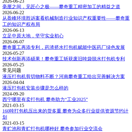
2026-06-23
毫厘之间，见匠心之极——攀奇重工精密加工的精益之道
2026-06-22
从盈峰环境胜诉案看机械制造行业知识产权重要性——攀奇重
工的知识产权布局
2026-06-13
立足中原大地，坚守实业初心
2026-06-07
攀奇重工再添专利，药渣挤水打包机赋能中医药厂绿色发展
2026-05-27
技术创新再添硕果！攀奇重工斩获废旧吨袋脱水打包机专利
2026-05-25
常见问题
液压打包机剪切物料不断？河南攀奇重工给出完善解决方案
2026-04-04
液压打包机安装步骤是怎么样的
2024-09-20
西宁哪里有卖打包机 攀奇助力“工业2025”
2021-03-15
160吨打包机压出来的货多重 攀奇为众多行业提供资源节约计
划
2021-03-15
青贮池和青贮打包机哪种好 攀奇参加行业交流会