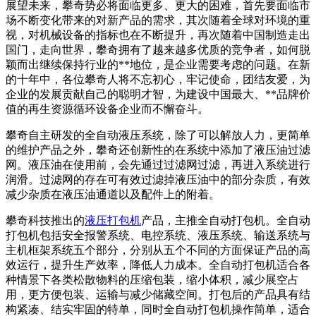
展望未来，攀奇势必将面临更多、更大的困难，首先要面临市
场不断变化带来的对新产品的需求，其次随着全球对环境的重
视，对机械设备的指标也在不断提升，再次随着中国制造走出
国门，走向世界，攀奇拥有了越来越多优质的竞争者，如何脱
颖而出继续保持行业的**地位，是企业需要考虑的问题。在新
的十年中，各位攀奇人将不忘初心，牢记使命，团结友爱，为
企业的发展贡献自己的聪明才智，为建设中国最大、**品牌价
值的再生资源循环设备企业而不懈奋斗。
攀奇自主研发的全自动液压系统，除了可以解放人力，更简单
的维护产品之外，攀奇还创新性的在系统中添加了液压油过滤
网。液压油在使用前，会先通过过滤网过滤，再进入系统进行
润滑。过滤网的存在可有效过滤掉液压油中的部分杂质，有效
减少杂质在液压油通道以及配件上的附着。
攀奇科技推出的
液压打包机
产品，主推全自动打包机。全自动
打包机包括安全报警系统、电控系统、液压系统、输送系统与
主机框架系统五个部分，分别从五个不同的方面保证产品的高
效运行，提升生产效率，降低人力成本。全自动打包机适合各
种情景下各类松散物料的压缩包装，缩小体积，减少展空占
用，更方便包装、运输与减少储藏空间。打包后的产品具有结
构紧凑、结实牢固的特单，同时全自动打包机操作简单，适合