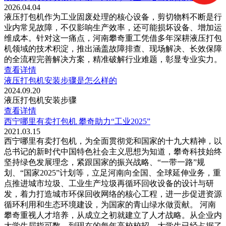
2026.04.04
液压打包机作为工业固废处理的核心设备，剪切物料不断是行
业内常见故障，不仅影响生产效率，还可能损坏设备、增加运
维成本。针对这一痛点，河南攀奇重工凭借多年深耕液压打包
机领域的技术积淀，推出涵盖故障排查、现场解决、长效保障
的全流程完善解决方案，精准破解行业难题，彰显专业实力。
查看详情
液压打包机安装步骤是怎么样的
2024.09.20
液压打包机安装步骤
查看详情
西宁哪里有卖打包机 攀奇助力“工业2025”
2021.03.15
西宁哪里有卖打包机，为全面贯彻党和国家的十九大精神，以
总书记的新时代中国特色社会主义思想为知道，攀奇科技始终
坚持绿色发展理念，紧跟国家的振兴战略、“一带一路”规
划、“国家2025”计划等，立足河南向全国、全球延伸业务，重
点推进城市垃圾、工业生产垃圾再循环回收设备的设计与研
发，着力打造城市环保回收网络的核心工程，进一步促进资源
循环利用和生态环境建设，为国家的青山绿水做贡献。 河南
攀奇重视人才培养，从成立之初就建立了人才战略。从企业内
大学生屈指可数，到现在的每年高校校招，大学生已经占据了