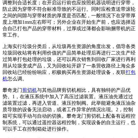
调整到合适长度；在开启运行前也应按照机器说明进行穿带，
防止因为穿带不符合标准导致的不运行。同时应检查送带滚轮
之间的间隙与穿带材质的厚度是否匹配，一般情况下在穿带厚
度上增加1mm左右即可；另外企业在开始生产前，也应选择适
合自己打包产品的穿带材料，过厚或过薄都会影响捆带机的正
常工作。
上海实行垃圾分类后，从垃圾再生资源的角度出发，倡导各类
垃圾回收站将有利用价值的产品简单处理后再进行二次生产经
过简单打包处理的垃圾，还可以再次销售到回收厂家进行再利
用从垃圾变成产品，又为回收站开辟了一条营收路径上海众多
回收站已经纷纷响应，积极购买再生资源处理设备，友联
打包
机
怎么调。
攀奇龙门
剪切机
与其他品牌剪切机相比，具有独特的产品优
势。1，在液压系统中加入了高压过滤装置。液压油先通过过
滤装置过滤，再进入管道、液压控制阀。此举能避免液压油杂
质导致的设备无法启动，或者工作异常的情况出现。2，控制
箱可实现手动与自动的切换。攀奇龙门剪切机上配备有远程控
制系统，可以通过遥控器远程控制，实现设备的自主运行，也
可以手工在控制箱处进行操作。