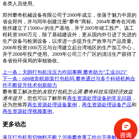
各类人员使用。
郑州攀奇机械设备有限公司于2000年成立，坐落于魅力中原的
省会郑州，并与同年创建注册“攀奇”商标。2004年攀奇在河南
焦作建立了15000㎡的生产基地，并于2005年竣工投产。该工
程耗资3000万元，除了基础建设外，更从国内外引进了先进的
生产设备与检测设备，以求进一步提升生产效率与产品质量。
2006年投资1000万元与台湾建立起台湾地区的生产加工中心，
并于2008年投产使用。2009年公司三个厂区的清洁生产获得了
各省份环保局的审核验收。
上一条：天朗打包机没压力咋回事啊 攀奇助力“工业2025”
下一条：688收割机能装打包机吗 攀奇通过与多个科研机构合
作不断提升技术创新能力
攀奇重工解决您的
友联打包机怎么调 攀奇科技实现经济效益
逐年提升
，您也可以了解所有
再生资源处理设备的常见问题
，
还为您推荐
再生资源处理设备案例
，
再生资源处理设备产品
和
再生资源处理视频案例
。
更多动态
液压打包机剪切物料不断？河南攀奇重工给出完善解决方案