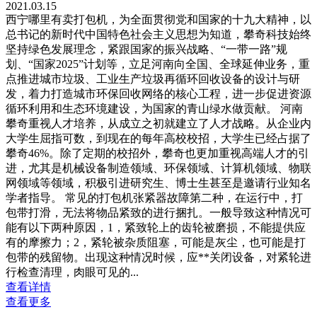
2021.03.15
西宁哪里有卖打包机，为全面贯彻党和国家的十九大精神，以
总书记的新时代中国特色社会主义思想为知道，攀奇科技始终
坚持绿色发展理念，紧跟国家的振兴战略、“一带一路”规
划、“国家2025”计划等，立足河南向全国、全球延伸业务，重
点推进城市垃圾、工业生产垃圾再循环回收设备的设计与研
发，着力打造城市环保回收网络的核心工程，进一步促进资源
循环利用和生态环境建设，为国家的青山绿水做贡献。 河南
攀奇重视人才培养，从成立之初就建立了人才战略。从企业内
大学生屈指可数，到现在的每年高校校招，大学生已经占据了
攀奇46%。除了定期的校招外，攀奇也更加重视高端人才的引
进，尤其是机械设备制造领域、环保领域、计算机领域、物联
网领域等领域，积极引进研究生、博士生甚至是邀请行业知名
学者指导。 常见的打包机张紧器故障第二种，在运行中，打
包带打滑，无法将物品紧致的进行捆扎。一般导致这种情况可
能有以下两种原因，1，紧致轮上的齿轮被磨损，不能提供应
有的摩擦力；2，紧轮被杂质阻塞，可能是灰尘，也可能是打
包带的残留物。出现这种情况时候，应**关闭设备，对紧轮进
行检查清理，肉眼可见的...
查看详情
查看更多