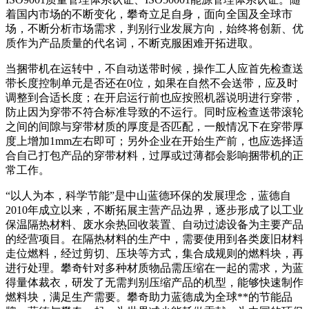
着国内市场的不断变化，攀奇立足自身，面向全国及全球市
场，不断分析市场需求，判别行业发展方向，始终将创新、优
质作为产品质量的代名词，不断克服困难开拓进取。
当捆带机在运转中，不自动送带时候，操作工人应首先检查送
带长度控制单元是否还在0位，如果在自然不会送带，应及时
调整到合适长度；在开启运行前也应按照机器说明进行穿带，
防止因为穿带不符合标准导致的不运行。同时应检查送带滚轮
之间的间隙与穿带材质的厚度是否匹配，一般情况下在穿带厚
度上增加1mm左右即可；另外企业在开始生产前，也应选择适
合自己打包产品的穿带材料，过厚或过薄都会影响捆带机的正
常工作。
“以人为本，科学节能”是中山蓝德环保的发展理念，蓝德自
2010年成立以来，不断拓展主营产品边界，逐步形成了以工业
保温隔热材料、废水余热回收装置、自动过滤设备为主要产品
的经营项目。在隔热材料的生产中，需要使用到各类废旧材料
走位燃料，经过剪切、压块等方式，集合成规则的燃料块，再
进行处理。攀奇针对多种材质物品需压缩在一起的需求，为蓝
得量体裁衣，研发了无需判别压缩产品的机型，能够快速制作
燃料块，满足生产需要。攀奇助力蓝德成为全球**的节能品