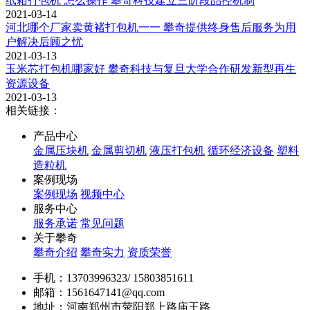
纸箱打包机 怎么操作 攀奇科技建立三阶段品控机制
2021-03-14
河北哪个厂家卖黄褚打包机一一 攀奇提供终身售后服务为用
户解决后顾之忧
2021-03-13
玉米芯打包机哪家好 攀奇科技与复旦大学合作研发新型再生
资源设备
2021-03-13
相关链接：
产品中心
金属压块机
金属剪切机
液压打包机
循环经济设备
塑料
造粒机
案例现场
案例现场
视频中心
服务中心
服务承诺
常见问题
关于攀奇
攀奇介绍
攀奇实力
资质荣誉
手机：13703996323/ 15803851611
邮箱：1561647141@qq.com
地址：河南郑州市荥阳郑上路庙王路