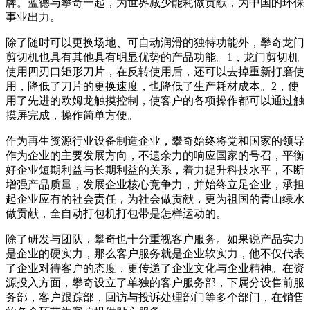
牌。蓝德与攀奇一起，为世界减少能耗做贡献，为中国的环保
事业出力。
除了随时可以更换场地、可自动润滑的独特功能外，攀奇龙门
剪切机也具有其他具有明显优势的产品功能。1，龙门剪切机
使用四刃口矩形刀片，在反转使用后，还可以去掉重新打磨使
用，降低了刀片的更换速度，也降低了生产耗材成本。2，使
用了先进的欧姆龙触摸控制，使客户的各项操作都可以通过触
摸屏完成，操作简单方便。
作为再生资源行业设备制造企业，攀奇始终将党和国家的领导
作为企业的主要发展方向，不遗余力的响应国家的号召，平衡
好企业短期利益与长期利益的关系，着力提升科技水平，不断
增强产品质量，发展企业核心竞争力，并始终立足企业，承担
起企业应有的社会责任，为社会做贡献，更为祖国的青山绿水
做贡献，全自动打包机打包带是怎样运动的。
除了研发与团队，攀奇也十分重视客户服务。如果说产品实力
是企业的硬实力，那么客户服务就是企业软实力，他不仅代表
了企业对待客户的态度，更传递了企业文化与企业精神。在资
源投入方面，攀奇设立了单独的客户服务部，下属分设售前服
务部，客户跟踪部，回访与投诉处理部门等多个部门，在销售