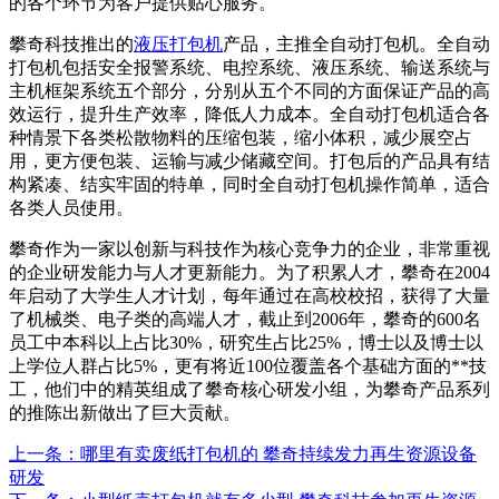
的各个环节为客户提供贴心服务。
攀奇科技推出的
液压打包机
产品，主推全自动打包机。全自动
打包机包括安全报警系统、电控系统、液压系统、输送系统与
主机框架系统五个部分，分别从五个不同的方面保证产品的高
效运行，提升生产效率，降低人力成本。全自动打包机适合各
种情景下各类松散物料的压缩包装，缩小体积，减少展空占
用，更方便包装、运输与减少储藏空间。打包后的产品具有结
构紧凑、结实牢固的特单，同时全自动打包机操作简单，适合
各类人员使用。
攀奇作为一家以创新与科技作为核心竞争力的企业，非常重视
的企业研发能力与人才更新能力。为了积累人才，攀奇在2004
年启动了大学生人才计划，每年通过在高校校招，获得了大量
了机械类、电子类的高端人才，截止到2006年，攀奇的600名
员工中本科以上占比30%，研究生占比25%，博士以及博士以
上学位人群占比5%，更有将近100位覆盖各个基础方面的**技
工，他们中的精英组成了攀奇核心研发小组，为攀奇产品系列
的推陈出新做出了巨大贡献。
上一条：哪里有卖废纸打包机的 攀奇持续发力再生资源设备
研发