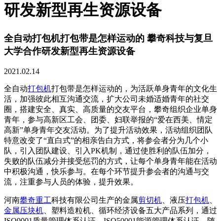
研发新型再生资源设备
全自动打包机打包带是怎样运动的 攀奇科技与复旦
大学合作研发新型再生资源设备
2021.02.14
全自动
打包机
打包带是怎样运动的，为活跃单身青年的文化生
活，加强彼此相互沟通交流，扩大公司未婚适婚青年的社交
圈，搭建安全、真实、高质量的交友平台，攀奇组织企业单身
青年，参与高新区工会、团委、妇联举报的“爱在西美、情定
高新”单身青年交友活动。为了提升活动效果，活动组织团队
特意改变了“直白式”的相亲告白方式，将参会者分为几个小
队，引入团队建设、引入PK机制，通过使胜利的队伍加分，
失败的队伍减分并接受惩罚的方式，让每个单身青年能在活动
中积极沟通，快乐参与。在每个环节提升参会者的沟通与交
流，注重参与人员的体验，提升效果。
河南
攀奇重工
科技有限公司生产的金属
剪切机
、液压
打包机
、
金属压块机
、塑料造粒机、循环经济设备五大产品系列，通过
ISO9001质量管理体系认证、ISO50001能源管理体系认证。随