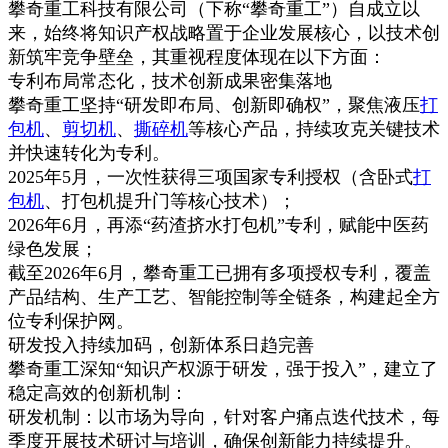
攀奇重工科技有限公司（下称“攀奇重工”）自成立以
来，始终将知识产权战略置于企业发展核心，以技术创
新筑牢竞争壁垒，其重视程度体现在以下方面：
专利布局常态化，技术创新成果密集落地
攀奇重工坚持“研发即布局、创新即确权”，聚焦液压
打
包机
、
剪切机
、
撕碎机
等核心产品，持续攻克关键技术
并快速转化为专利。
2025年5月，一次性获得三项国家专利授权（含卧式
打
包机
、打包机提升门等核心技术）；
2026年6月，再添“药渣挤水打包机”专利，赋能中医药
绿色发展；
截至2026年6月，攀奇重工已拥有多项授权专利，覆盖
产品结构、生产工艺、智能控制等全链条，构建起全方
位专利保护网。
研发投入持续加码，创新体系日趋完善
攀奇重工深知“知识产权源于研发，强于投入”，建立了
稳定高效的创新机制：
研发机制：以市场为导向，针对客户痛点迭代技术，每
季度开展技术研讨与培训，确保创新能力持续提升。