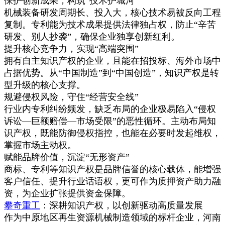
保护创新成果，构筑“技术护城河”
机械装备研发周期长、投入大，核心技术易被反向工程
复制。专利能为技术成果提供法律独占权，防止“辛苦
研发、别人抄袭”，确保企业独享创新红利。
提升核心竞争力，实现“高端突围”
拥有自主知识产权的企业，且能在招投标、海外市场中
占据优势。从“中国制造”到“中国创造”，知识产权是转
型升级的核心支撑。
规避侵权风险，守住“经营安全线”
行业内专利纠纷频发，缺乏布局的企业极易陷入“侵权
诉讼—巨额赔偿—市场受限”的恶性循环。主动布局知
识产权，既能防御侵权指控，也能在必要时发起维权，
掌握市场主动权。
赋能品牌价值，沉淀“无形资产”
商标、专利等知识产权是品牌信誉的核心载体，能增强
客户信任、提升行业话语权，更可作为质押资产助力融
资，为企业扩张提供资金保障。
攀奇重工
：深耕知识产权，以创新驱动高质量发展
作为中原地区再生资源机械制造领域的标杆企业，河南