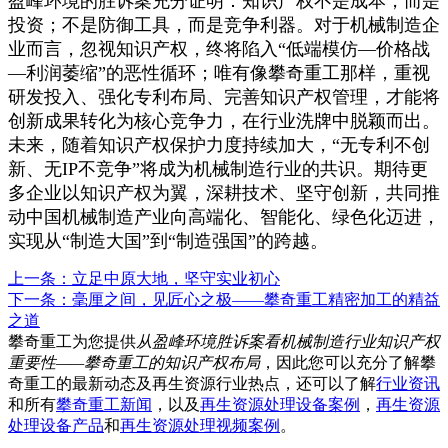
盈峰环境的胜诉案充分证明：知识产权不是成本，而是
投资；不是防御工具，而是竞争利器。对于机械制造企
业而言，忽视知识产权，终将陷入“低端模仿—价格战
—利润萎缩”的恶性循环；唯有像攀奇重工那样，重视
研发投入、强化专利布局、完善知识产权管理，才能将
创新成果转化为核心竞争力，在行业洗牌中脱颖而出。
未来，随着知识产权保护力度持续加大，“无专利不创
新、无IP不竞争”将成为机械制造行业的共识。期待更
多企业以知识产权为翼，深耕技术、坚守创新，共同推
动中国机械制造产业向高端化、智能化、绿色化迈进，
实现从“制造大国”到“制造强国”的跨越。
上一条：立足中原大地，坚守实业初心
下一条：毫厘之间，见匠心之极——攀奇重工精密加工的精益
之道
攀奇重工为您提供
从盈峰环境胜诉案看机械制造行业知识产权
重要性——攀奇重工的知识产权布局
，因此您可以充分了解攀
奇重工的最新动态及再生资源行业热点，还可以了解
行业资讯
和所有
攀奇重工新闻
，以及
再生资源处理设备案例
，
再生资源
处理设备产品
和
再生资源处理视频案例
。