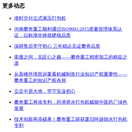
更多动态
准时交付立式液压打包机
河南攀奇重工顺利通过ISO9001:2015质量管理体系认
证，以标准化铸就硬核品质
深耕售后坚守初心 三年稳运见证攀奇品质
毫厘之间，见匠心之极——攀奇重工精密加工的精益之
道
从盈峰环境胜诉案看机械制造行业知识产权重要性——
攀奇重工的知识产权布局
立足中原大地，坚守实业初心
攀奇重工再添专利，药渣挤水打包机赋能中医药厂绿色
发展
技术创新再添硕果！攀奇重工斩获废旧吨袋脱水打包机
专利