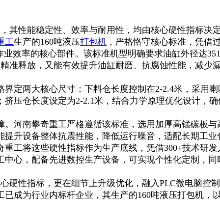
备，其性能稳定性、效率与耐用性，均由核心硬性指标决
重工
生产的160吨液压
打包机
，严格恪守核心标准，凭借
作业效率的核心部件。该标准机型明确要求油缸外径达35
推力精准释放，又能有效提升油缸耐磨、抗腐蚀性能，减少
界定两大核心尺寸：下料仓长度控制在2-2.4米，采用
挤压仓长度设定为2-2.1米，结合力学原理优化设计，
保障。河南攀奇重工严格遵循该标准，选用加厚高锰碳板与
能提升设备整体抗震性能，降低运行噪音，适配长期工业
重工将这些硬性指标作为生产底线，凭借300+技术研发人
工中心，配备先进数控生产设备，可实现个性化定制，同时
。
核心硬性指标，更在细节上升级优化，融入PLC微电脑控
工已成为行业内标杆企业，其生产的160吨液压打包机，