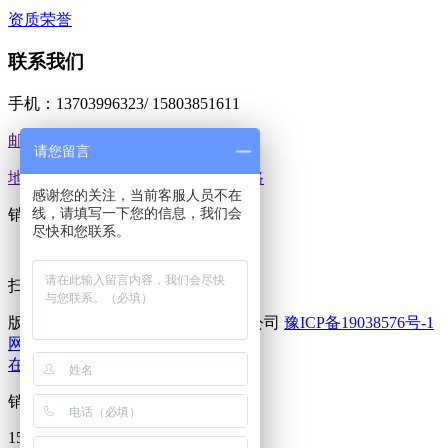
资质荣誉
联系我们
手机：13703996323/ 15803851611
邮箱：1561647141@qq.com
请您留言
地址：河南郑州市荥阳郑上路庙王路
感谢您的关注，当前客服人员不在
线，请填写一下您的信息，我们会
销售热线：15803851611
尽快和您联系。
扫码加好友
版权所有：河南攀奇重工科技有限公司
豫ICP备19038576号-1
网站地图
在线咨询
销售热线
15515967306