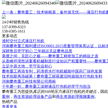
上一条：攀奇重工：技术铸根基，备件保无忧——液压打包机
24小时销售热线
137-0399-6323
158-0385-1611
更多动态
准时交付立式液压打包机
河南攀奇重工顺利通过ISO9001:2015质量管理体系认证，以
深耕售后坚守初心 三年稳运见证攀奇品质
毫厘之间，见匠心之极——攀奇重工精密加工的精益之道
从盈峰环境胜诉案看机械制造行业知识产权重要性——攀奇重
立足中原大地，坚守实业初心
攀奇重工再添专利，药渣挤水打包机赋能中医药厂绿色发展
技术创新再添硕果！攀奇重工斩获废旧吨袋脱水打包机专利
河南攀奇重工科技有限公司商标
十年磨一剑，攀奇重工深耕液压打包机的坚守与担当
攀奇重工为您提供
真正的160吨压力液压打包机的关键点
，因此
案例
，
再生资源处理设备产品
和
再生资源处理视频案例
。
热销产品
查看更多