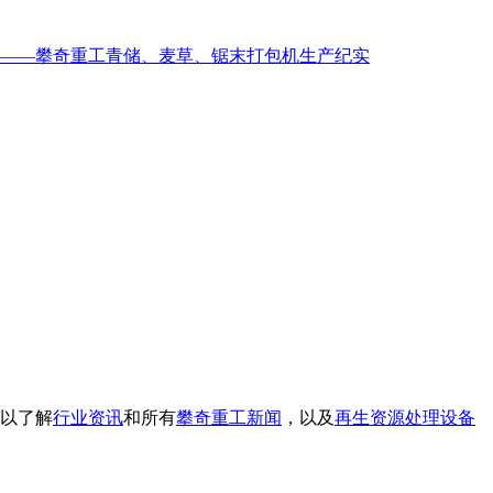
质——攀奇重工青储、麦草、锯末打包机生产纪实
以了解
行业资讯
和所有
攀奇重工新闻
，以及
再生资源处理设备