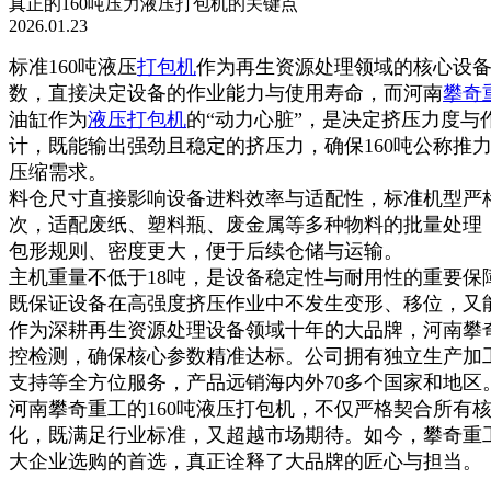
真正的160吨压力液压打包机的关键点
2026.01.23
标准160吨液压
打包机
作为再生资源处理领域的核心设
数，直接决定设备的作业能力与使用寿命，而河南
攀奇
油缸作为
液压打包机
的“动力心脏”，是决定挤压力度与
计，既能输出强劲且稳定的挤压力，确保160吨公称
压缩需求。
料仓尺寸直接影响设备进料效率与适配性，标准机型严格
次，适配废纸、塑料瓶、废金属等多种物料的批量处理；
包形规则、密度更大，便于后续仓储与运输。
主机重量不低于18吨，是设备稳定性与耐用性的重要
既保证设备在高强度挤压作业中不发生变形、移位，又
作为深耕再生资源处理设备领域十年的大品牌，河南攀奇
控检测，确保核心参数精准达标。公司拥有独立生产加
支持等全方位服务，产品远销海内外70多个国家和地区
河南攀奇重工的160吨液压打包机，不仅严格契合所有
化，既满足行业标准，又超越市场期待。如今，攀奇重
大企业选购的首选，真正诠释了大品牌的匠心与担当。